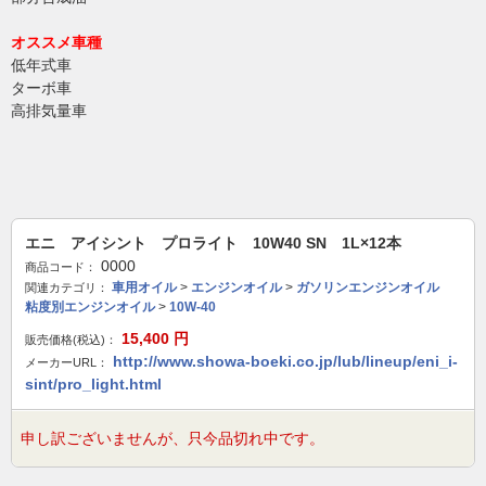
オススメ車種
低年式車
ターボ車
高排気量車
エニ アイシント プロライト 10W40 SN 1L×12本
0000
商品コード：
車用オイル
>
エンジンオイル
>
ガソリンエンジンオイル
関連カテゴリ：
粘度別エンジンオイル
>
10W-40
15,400
円
販売価格(税込)：
http://www.showa-boeki.co.jp/lub/lineup/eni_i-
メーカーURL：
sint/pro_light.html
申し訳ございませんが、只今品切れ中です。