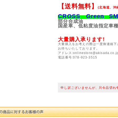
【送料無料】
(北海道、沖
CROSS Green
SM
部分合成油
国産車、低粘度油指定車
大量購入承ります!
大量購入をお考えの際は一度御連絡下
お待ちいたしております。
アドレス:onlinestore@akisada.co.j
電話番号:078-923-3515
申し訳ございませんが、只今品切れ