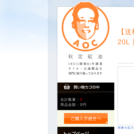
【送
20L
合計数量：
0
商品金額：
0円
画像を拡